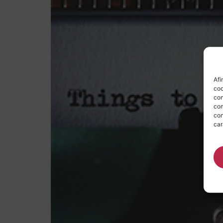
Afi
coo
con
com
con
car