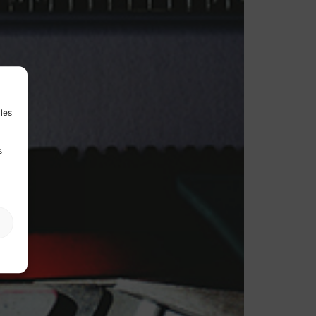
 les
s