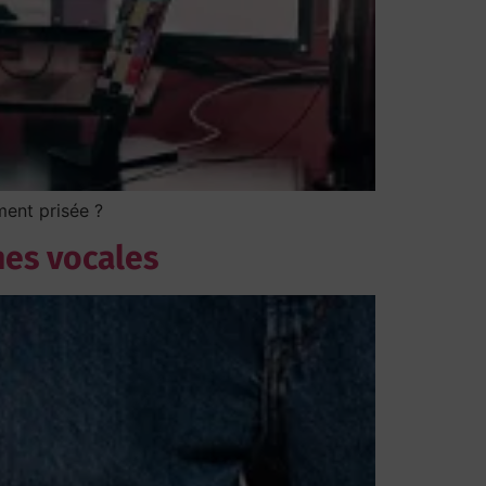
ment prisée ?
hes vocales