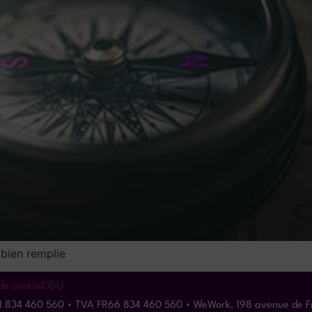
bien remplie
 de cookie
CGU
N 834 460 560 • TVA FR66 834 460 560 • WeWork, 198 avenue de Fr