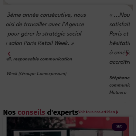
« ...Nous sommes vraiment très
satisfaits du service fourni par Maverick
Paris et nous les recommandons sans
hésitation à toute entreprise cherchant
à améliorer sa présence en ligne et à
accroître sa clientèle. »
Stéphane Pourtau, responsable marketing et
communication
Mutaero
Nos
conseils
d'experts
Voir tous nos articles
SEO