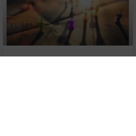
FICHE D’ÉTABLISSEMENT GOOGLE BUSINESS PROFILE
(MYBUSINESS) : LE GUIDE ULTIME
En 2014 (déjà), la famille Google s’est agrandie avec un outil
devenu rapidement le meilleur ami des commerces locaux
LIRE LA SUITE »
SEO