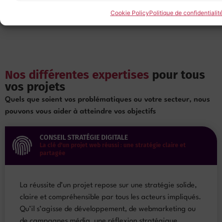
Cookie Policy
Politique de confidentialit
Nos différentes expertises
pour tous
vos projets
Quels que soient vos problématiques ou votre secteur, nous
pouvons vous aider à atteindre vos objectifs
CONSEIL STRATÉGIE DIGITALE
La clé d'un projet web réussi : une stratégie claire et
partagée
La réussite d’un projet repose sur une stratégie solide,
claire et compréhensible par tous les acteurs impliqués.
Qu’il s’agisse de développement, de webmarketing ou
de campagnes média, une réflexion stratégique