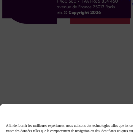
Maverick • SIREN 834 460 560 • TVA FR66 834 460
560 • WeWork, 198 avenue de France 75013 Paris
Maverick.Paris © Copyright 2026
Afin de fournir les meilleures expériences, nous utilisons des technologies telles que les co
traiter des données telles que le comportement de navigation ou des identifiants uniques sur c