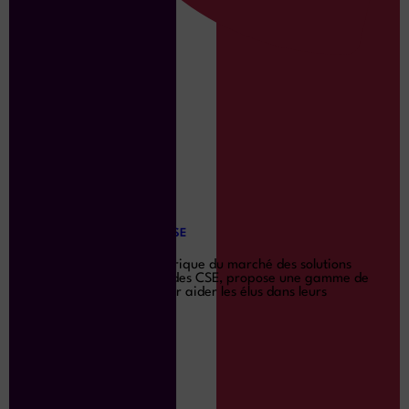
EDENRED – SOLUTIONSCSE
ProwebCE, leader historique du marché des solutions
digitales à destination des CSE, propose une gamme de
logiciels et services pour aider les élus dans leurs
Lire la suite »